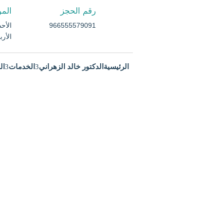
رقم الحجز
المو
966555579091
الأحد م
الأربعا
الرئيسية
الدكتور خالد الزهراني
الخدمات
ال
تجربتي مع تكميم المعدة با
الرئيسية
4
تجربتي مع تكميم المعدة بالمنظار