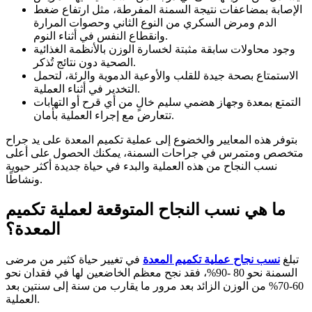
الإصابة بمضاعفات نتيجة السمنة المفرطة، مثل ارتفاع ضغط
الدم ومرض السكري من النوع الثاني وحصوات المرارة
وانقطاع النفس في أثناء النوم.
وجود محاولات سابقة مثبتة لخسارة الوزن بالأنظمة الغذائية
الصحية دون نتائج تُذكر.
الاستمتاع بصحة جيدة للقلب والأوعية الدموية والرئة، لتحمل
التخدير في أثناء العملية.
التمتع بمعدة وجهاز هضمي سليم خالٍ من أي قرح أو التهابات
تتعارض مع إجراء العملية بأمان.
بتوفر هذه المعايير والخضوع إلى عملية تكميم المعدة على يد جراح
متخصص ومتمرس في جراحات السمنة، يمكنك الحصول على أعلى
نسب النجاح من هذه العملية والبدء في حياة جديدة أكثر حيوية
ونشاطًا.
ما هي نسب النجاح المتوقعة لعملية تكميم
المعدة؟
تبلغ
نسب نجاح عملية تكميم المعدة
في تغيير حياة كثير من مرضى
السمنة نحو 80 -90%، فقد نجح معظم الخاضعين لها في فقدان نحو
60-70% من الوزن الزائد بعد مرور ما يقارب من سنة إلى سنتين بعد
العملية.