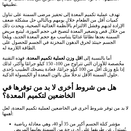
تطبيقها.
تهدف عملية تكميم المعدة إلى تحفيز مرضى السمنة على تناول
كميات أقل من الطعام خلال يومهم وبالتالي حل مشكلة ضعف
الإرادة لديهم وفشل الالتزام بالأنظمة الغذائية الصحية، ويحدث ذلك
من خلال قص وتصغير المعدة لتصبح في حجم الموزة، ليتبع مريض
السمنة بعدها نظامًا غذائيًا يتناسب مع حجم المعدة الجديد، ويلجأ
الجسم حينئذ لحرق الدهون المخزنة في الجسم للحصول على
الطاقة اللازمة له.
أما بالنسبة إلى
اقل وزن لعملية تكميم المعدة
، فهذه التقنية
مخُصصة للأوزان التي تتراوح من 100- 150 كيلو جرامًا وأكثر، لذلك
إذا بلغ وزنك أقل من 100 كيلو جرامًا، فعادة ينصحك الطبيب بإحدى
حلول السمنة الأقل تدخلًا مثل بالون المعدة أو الكبسولة الذكية.
هل من شروط أخرى لا بد من توفرها في
الخاضعين لتكميم المعدة؟
لا بد من توفر شروط أخرى في الخاضعين لعملية تكميم المعدة، لعل
أهمها:
مؤشر كتلة الجسم أكبر من 35 أو 40، وهي معادلة رياضية
يُستدل عن طريقها على أي درجة من السمنة يعانيها المريض.