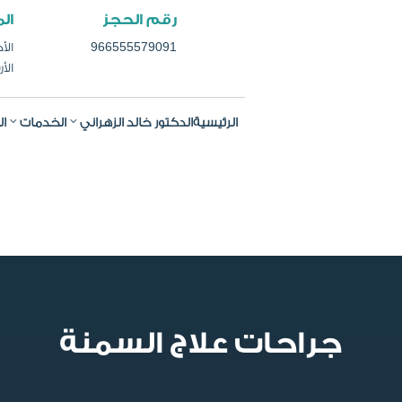
رقم الحجز
ال
966555579091
الأحد
الأرب
الرئيسية
الدكتور خالد الزهراني
الخدمات
ال
جراحات علاج السمنة