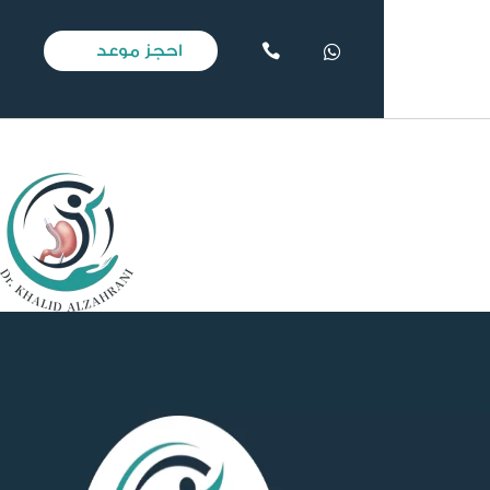
احجز موعد

