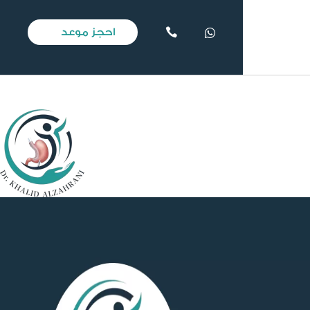
احجز موعد

