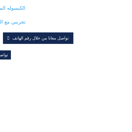
الكبسوله ال
تجربتي مع ال
تواصل معانا من خلال رقم الهاتف
تواصل
خدمات علاج ال
الدكتور خالد
جراحات السمنة التصح
الزهراني
استشاري جراحات السمنة
جراحة تحويل المسار ا