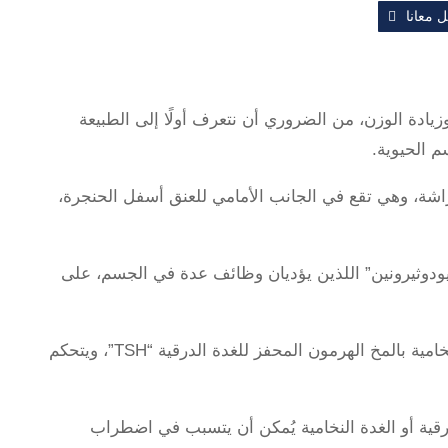
 معانا
وزيادة الوزن، من الضروري أن نتعرف أولًا إلى الطبيعة
م الحيوية.
شة، وهي تقع في الجانب الأمامي للعنق أسفل الحنجرة،
يودوثيرونين” اللذين يؤديان وظائف عدة في الجسم، على
وكي تعمل الغدة الدرقية بطريقة صحيحة، تفرز الغدة النخامية بالمخ الهرمون المحفز للغدة الدرقية “TSH”، ويتحكم
قية أو الغدة النخامية يُمكن أن يتسبب في اضطراب