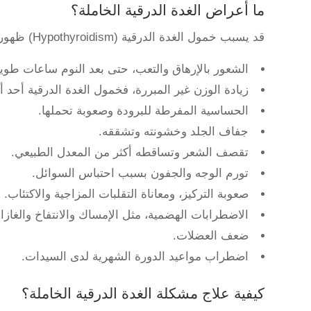
ما أعراض الغدة الدرقية الخاملة؟
قد يسبب خمول الغدة الدرقية (Hypothyroidism) ظهور أعراض عدة تتطور ببطء مع مرور الوقت، وتشمل ما يلي:
الشعور بالإرهاق والتعب، حتى بعد النوم ساعات طويل
زيادة الوزن غير المبررة، فخمول الغدة الدرقية أحد 
الحساسية المفرطة للبرودة وصعوبة تحملها.
جفاف الجلد وخشونته وتشققه.
تقصف الشعر وتساقطه أكثر من المعدل الطبيعي.
تورم الوجه والجفون بسبب احتباس السوائل.
صعوبة التركيز، ومعاناة التقلبات المزاجية والاكتئاب.
الاضطرابات الهضمية، مثل الإمساك والانتفاخ والغازا
ضعف العضلات.
اضطراب مواعيد الدورة الشهرية لدى السيدات.
كيفية علاج مشكلة الغدة الدرقية الخاملة؟