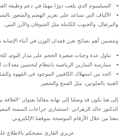
السيلينيوم الذي يلعب دورًا مهمًا في دعم وظيفة ال
الألياف التي تساعد على تعزيز الهضم والشعور بالشب
والبرتقال، والحبوب الكاملة مثل الشوفان والأرز البني.
وتتضمن أهم نصائح تعزز فقدان الوزن في أثناء الإصابة ب
تناول عدة وجبات صغيرة الحجم على مدار اليوم، لل
ممارسة التمارين الرياضية بانتظام لتحسين معدلات
الحد من استهلاك الكافيين الموجود في القهوة والش
الغنية بالجلوتين، مثل القمح والشعير.
إلى هنا نكون قد وصلنا إلى نهاية مقالنا بعنوان “العلاقة 
الدكتور خالد الزهراني -استشاري جراحات السمنة ال
معنا من خلال الأرقام الموضحة بموقعنا الإلكتروني
عزيزي القارئ ننصحكم بالاطلاع عل