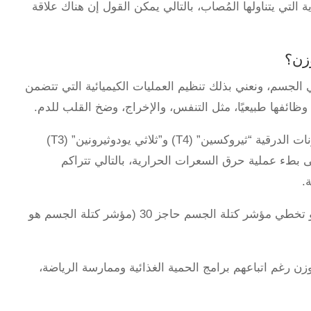
تي يتناولها المُصاب، بالتالي يمكن القول إن هناك علاقة
وزن؟
ي الجسم، ونعني بذلك تنظيم العمليات الكيميائية التي تتضمن
ائفها طبيعيًا، مثل التنفس، والإخراج، وضخ القلب للدم.
ويطلق الأطباء على مشكلة انخفاض معدل إفراز الهرمونات الدرقية “ثيروكسين” (T4) و”ثلاثي يودوثيرونين” (T3)
بطء عملية حرق السعرات الحرارية، بالتالي تتراكم
.
بأنها تراكم غير طبيعي للدهون، أو تخطي مؤشر كتلة الجسم حاجز 30 (مؤشر كتلة الجسم هو
ن رغم اتباعهم برامج الحمية الغذائية وممارسة الرياضة،