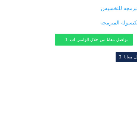
مبرمجه للتخسيس
كبسولة المبرمجة
تواصل معانا من خلال الواتس اب
 معانا
روابط هامة
تواصل م
سمنة
يحية
الع
اعرف وزنك المثالي
الم
لكلاسيكي
الأ
الحياة بعد جراحة السمنة