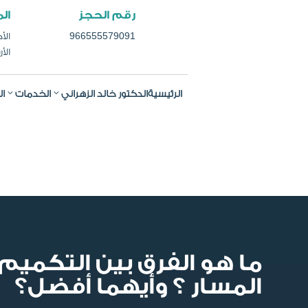
رقم الحجز
ال
966555579091
الأحد
الأرب
الرئيسية
الدكتور خالد الزهراني
الخدمات
ال
ما هو الفرق بين التكميم
المسار ؟ وأيهما أفضل؟