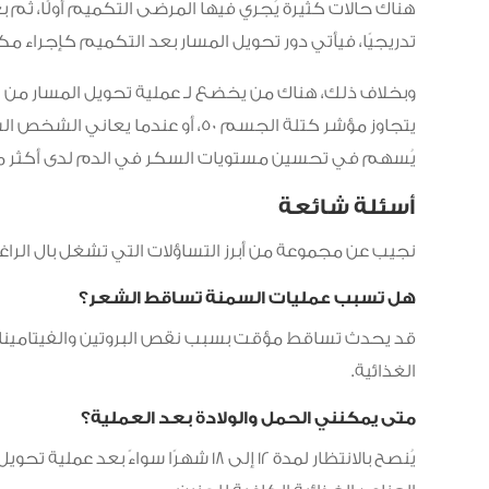
هناك حالات كثيرة يُجري فيها المرضى التكميم أولًا، ثم ب
تدريجيًا، فيأتي دور تحويل المسار بعد التكميم كإجراء مك
وبخلاف ذلك، هناك من يخضع لـ عملية تحويل المسار من ال
يتجاوز مؤشر كتلة الجسم 50، أو عند
يُسهم في تحسين مستويات السكر في الدم لدى أكثر من 80% من المر
أسئلة شائعة
نجيب عن مجموعة من أبرز التساؤلات التي تشغل بال الراغ
هل تسبب عمليات السمنة تساقط الشعر؟
قد يحدث تساقط مؤقت بسبب نقص البروتين والفيتامينات، 
الغذائية.
متى يمكنني الحمل والولادة بعد العملية؟
يُنصح بالانتظار لمدة 12 إلى 18 شهرًا س