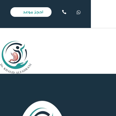
احجز موعد

