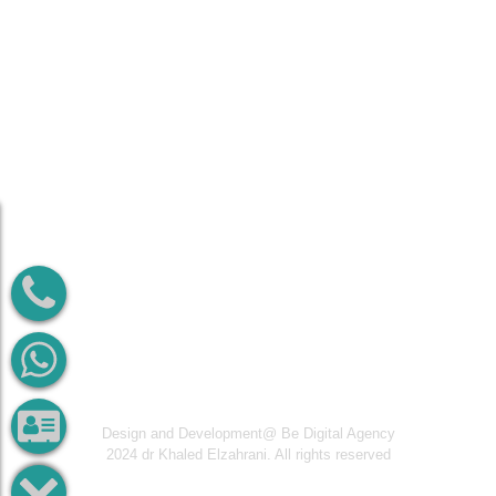
البريد الألكتروني
dr-khalidalzahrani@bariatricsurgery1.com
رقم الحجز
966555579091
المواعيد
الأحد : ٥ – ٩ م
الثلاثاء : ٥ – ٩ م
الأربعاء : ٥ – ٩ م
Design and Development@
Be Digital Agency
2024 dr Khaled Elzahrani. All rights reserved