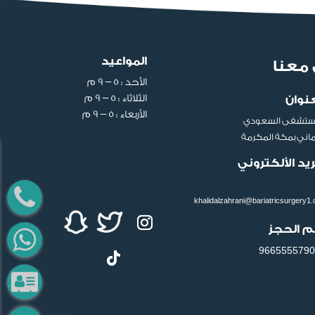
المواعيد
معنا
الأحد : ٥ – ٩ م
الثلاثاء : ٥ – ٩ م
عنوان
الأربعاء : ٥ – ٩ م
ستشفى السعودي
لماني بمكة المكرمة
ريد الألكتروني
khalidalzahrani@bariatricsurgery1
م الحجز
9665555790