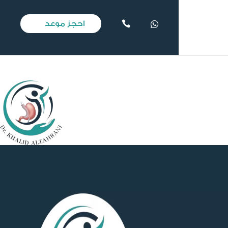
احجز موعد

