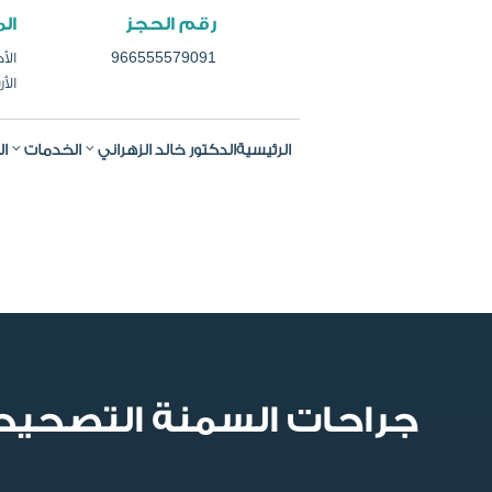
رقم الحجز
ال
966555579091
الأحد
الأرب
الرئيسية
الدكتور خالد الزهراني
الخدمات
ال
جراحات السمنة التصحيح